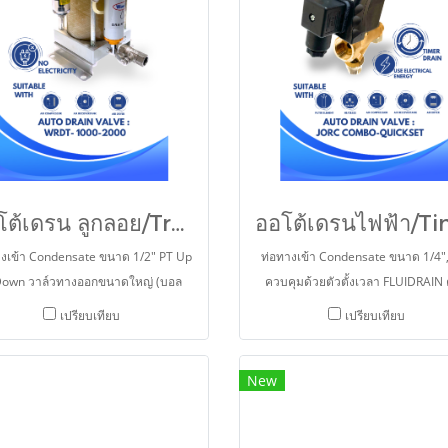
เสียลมในช่วงเวลาที่คอนเดนเสทรอ
ระบาย ฟังก์ชั่นการคายประจุอัตโนมัต
กรณีที่เซ็นเซอร์ใช้ไม่ได้ชั่วคราว ก
ประจุอัตโนมัติจะทำงาน เปิดวาล์น
วินาที และเปิดทุกๆ 3 นาที Housing 
แรง มีการเคลือบตัวเรือนแบบเดียวกับท
กับเครื่องบิน ทนทาน กันสนิม และการเ
ออโต้เดรน ลูกลอย/Trap Drain/Auto Drain Valve: PowerDrain Trap WRDT - 1000-2000
างเข้า Condensate ขนาด 1/2" PT Up
ท่อทางเข้า Condensate ขนาด 1/4"
Down วาล์วทางออกขนาดใหญ่ (บอล
ควบคุมด้วยตัวตั้งเวลา FLUIDRAIN
ล์ว 15A) ไม่มีการสูญเสียอากาศอัด
เดนเสทออกจากระบบอากาศอัดโ
เปรียบเทียบ
เปรียบเทียบ
ายน้ำเมื่อถึงระดับที่กำหนด โดยการ
อัตโนมัติ รูระบายขนาดใหญ่ วาล์ว h
นร่วมกันของ ลูกลอย (Float) และแม่
ทองเหลือง ระบายน้ำอย่างสม่ำเสมอ
New
 นวัตกรรมที่ใช้หลักการฟิสิกส์โดยไม่ใช้
เวลาที่ตั้งไว้อย่างแม่นยำ มี Strainer
้า ระบุตำแหน่งลูกลอยได้ สถานะการ
อนุภาคขนาดใหญ่ในตัว จำเป็นต้
ำงานที่มองเห็นได้ Housing รองรับ
ทำความสะอาด Strainer สม่ำเสมอ ว