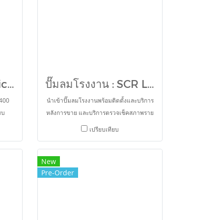
ปั๊มลม แบบสกรู : Chicago Pneumatic CPMV Series
ปั๊มลมโรงงาน : SCR LB&LBPM Series
 400
นำเข้าปั๊มลมโรงงานพร้อมติดตั้งและบริการ
บบ
หลังการขาย และบริการตรวจเช็คสภาพราย
มัติ
เดือน รับติดตั้งระบบท่อลมโรงงานในรูปแบบ
เปรียบเทียบ
้งแบบ
ที่จะช่วยให้ประหยัดพลังงาน ผลิต Tank และ
เซอร์
Filter (เนื่องจากเป้นสินค้านำเข้าจึงใช้ระยะ
New
กว่า
เวลาในการจัดส่งนานกว่าปกติ) รายละเอียด
Pre-Order
่าถึง
เพิ่มเติมกรุณา โทร.0-2989-7212, 0-2988-
ให้
6659 Email:
อียด
sales@airpowersystem.co.th.
12, 0-