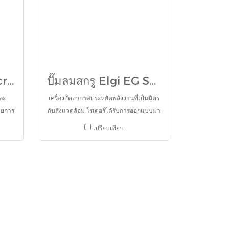
Boge: ปั๊มลมแบบ Screw
ปั๊มลมสกรู Elgi EG Sereies เครื่องอัดอากาศ
ละ
เครื่องอัดอากาศประหยัดพลังงานที่เป็นมิตร
วยการ
กับสิ่งแวดล้อม โรเตอร์ได้รับการออกแบบมา
ไม่ดัง
ให้ทำงานด้วยความเร็วที่เหมาะสม ลดการ
เปรียบเทียบ
l: 0-
สูญเสียแรงดัน ประหยัดพลังงาน จ่ายลมเพียง
l:
พอต่อการใช้งาน ข้อมูลเพิ่มเติมกรุณาติดต่อ
Tel: 0-2989-7212, 0-2988-6659. Email:
sales@airpowersystem.co.th