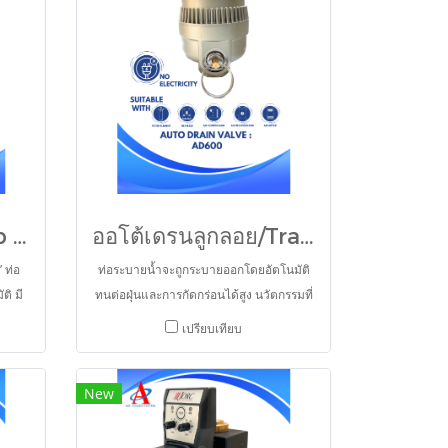
อโต้เดรนไฟฟ้า/Trap Drain/Auto Drain Valve:Drain master 50
ออโต้เดรนลูกลอย/Trap Drain/Auto Drain Valve: AD600
 ท่อ
ท่อระบายน้ำจะถูกระบายออกโดยอัตโนมัติ
ิ มี
ทนต่อฝุ่นและการกัดกร่อนได้สูง นวัตกรรมที่
หญ่
ใช้หลักการฟิสิกส์โดยไม่ใช้ไฟฟ้า เหมาะ
เปรียบเทียบ
งตัว
สำหรับพื้นที่ที่ไม่สามารถติดตั้งระบบไฟฟ้า
สทได้
ได้ สูญเสียลมน้อย เพราะระบายคอนเดนเสท
New
อคอน
เมื่อถึงระดับที่กำหนดเท่านั้น ไม่มีการปล่อย
และจะ
ลมออกระหว่างรอการระบาย มีห่วงสำหรับ
ม่สูญ
ดึงออก ระบายน้ำแบบ Manual ได้ ระหว่าง