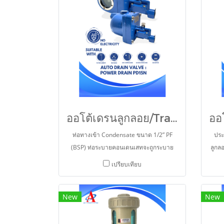
ออโต้เดรนลูกลอย/Trap Drain/Auto Drain Valve:Power DrainPD15N
ท่อทางเข้า Condensate ขนาด 1/2” PF
ประ
(BSP) ท่อระบายคอนเดนเสทจะถูกระบาย
ลูกลอ
ออกโดยอัตโนมัติ โดยไม่ใช้ไฟฟ้า คุณภาพ
ทา
เปรียบเทียบ
สูง ราคาต่ำ สามารถมองเห็นตำแหน่งของ
ระบ
ลูกลอย (Float) ได้ นวัตกรรมที่ใช้หลักการ
สูงสุด
New
New
ฟิสิกส์โดยไม่ใช้ไฟฟ้า ระบายน้ำเมื่อถึงระดับ
ที่กำหนด โดยการทำงานของ ลูกลอย (Float)
เปิดวาล์วเข็ม ใช้นวัตกรรมความดันเปิด-ปิด