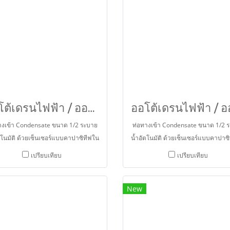
ensate ได้จำนวนมาก สามารถระบาย
เปิด-ปิดแบบ Manual ช่วยให้ปิดวาล์
แบบ Manual ได้ระหว่างรอการบำรุง
ง่ายสำหรับการบำรุงรักษาตามปก
แซม แต่พื้นที่อุดตันได้ง่ายจากตะกรัน
ะกอน ต้องถอดล้างทำความสะอาดเป็น
ประจำ
ออโต้เดรนไฟฟ้า / ออโต้เดรน Trap / Auto Drain Valve BEKOMAT BM13CO
างเข้า Condensate ขนาด 1/2 ระบาย
ท่อทางเข้า Condensate ขนาด 1/2 
ตโนมัติ ด้วยเซ็นเซอร์แบบคาปาซิทีฟใน
น้ำอัตโนมัติ ด้วยเซ็นเซอร์แบบคาปาซ
ในตัว ควบคุมปริมาตรของเหลวอย่าง
ตัวในตัว ควบคุมปริมาตรของเหลวอ
เปรียบเทียบ
เปรียบเทียบ
ม่นยำ ควบคุมโซลินอยด์ด้วย Pilot
แม่นยำ ควบคุมโซลินอยด์ด้วย Pil
ol (ควบคุมแบบนำร่อง) ระบายน้ำ เมื่อ
Control (ควบคุมแบบนำร่อง) ระบายน้ำ
New
ถึงปริมาตรที่กำหนดเท่านั้น และจะปิด
น้ำถึงปริมาตรที่กำหนดเท่านั้น และจ
ีเมื่อระบายน้ำออก ไม่สูญเสียลมในช่วง
ทันทีเมื่อระบายน้ำออก ไม่สูญเสียลมใ
ที่น้ำรอการระบาย มีการแจ้งเตือนเมื่อ
เวลาที่น้ำรอการระบาย มีการแจ้งเตือน
ดปัญหาในกระบวนการระบายคอนเดน
เกิดปัญหาในกระบวนการระบายคอ