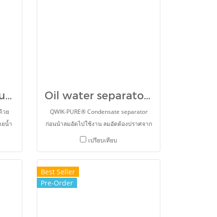
าหรือ
การตรวจสอบ บ่งชี้อายุการใช้งานของ Filter
เส้นผ่านศูนย์กลางวาล์วขนาดใหญ่ป้องกัน
การเกิด Emulsions (คอนเดนเสทละลายเข้า
กันเป็นเนื้อเดียวไม่ได้สองชนิดขึ้นไป ทำให้
เกิดการแตกตัว) สำหรับการทำงานที่
อุณหภูมิสูงถึง +60 °C ทำความสะอาดตัวเอง
โดยอัตโนมัติ ตามปริมาณสิ่งสกปรก
ออโต้เดรนไฟฟ้า / Auto Dain Trap / Auto Drain Valve : Bekomat 31U
Oil water separator – QWIK PURE radical innovation
ด้วย
QWIK-PURE® Condensate separator
ายน้ำ
ก่อนนำลมอัดไปใช้งาน ลมอัดต้องปราศจาก
ม่สูญ
ละอองน้ำมันและอนุภาคน้ำ ในระหว่างการ
เปรียบเทียบ
ัวรับ
สร้างและกระจายลมอัด สิ่งปนเปื้อนจะเข้าสู่
ตาม
กระแสลมในขั้นตอนต่างๆ ของระบบลมอัด
Best Seller
สะดวก
ตัวกรองอากาศอัด(Air filter) ซึ่งมีหลาย
Pre-Order
งงาน
เกรด พร้อมด้วยตัวแยก (Separator) จะขจัด
อโต้
สิ่งปนเปื้อนเหล่านี้ รวมถึงความชื้น น้ำมัน
เบิ้ล
และน้ำปริมาณมากออกจากระบบลมอัด ดัง