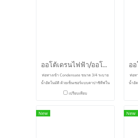
Cond
น้ำ
ซ่อม
และต
ออโต้เดรนไฟฟ้า/ออโต้เดรน Trap/Auto Drain Valve BEKOMAT BM14CO
ท่อทางเข้า Condensate ขนาด 3/4 ระบาย
ท่อท
น้ำอัตโนมัติ ด้วยเซ็นเซอร์แบบคาปาซิทีฟใน
น้ำอั
ตัวในตัว ควบคุมปริมาตรของเหลวอย่าง
ตัว
เปรียบเทียบ
แม่นยำ ควบคุมโซลินอยด์ด้วย Pilot
แ
Control (ควบคุมแบบนำร่อง) ระบายน้ำ เมื่อ
Contr
New
New
น้ำถึงปริมาตรที่กำหนดเท่านั้น และจะปิด
น้ำ
ทันทีเมื่อระบายน้ำออก ไม่สูญเสียลมในช่วง
ทันท
เวลาที่น้ำรอการระบาย (Zero air loss) มี
เวลา
การแจ้งเตือนเมื่อเกิดปัญหาในกระบวนการ
เกิ