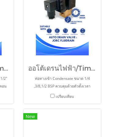
การ
รอการบำรุง ซ่อมแซม
ิ ใน
ารคาย
าน 3
แข็ง
ี่ใช้
สียดสี
ออโต้เดรนไฟฟ้า/Timer Drain/Auto Drain Valve: JORC Combo-Quickset
ออโต้เดรนไฟฟ้า/Timer Drain/Auto Drain Valve : JORC Fluidrain
,1/2"
ท่อทางเข้า Condensate ขนาด 1/4
 คอน
,3/8,1/2 BSP ควบคุมด้วยตัวตั้งเวลา
ดย
FLUIDRAIN คอนเดนเสทออกจากระบบ
เปรียบเทียบ
ousing
อากาศอัดโดยอัตโนมัติ ระบายน้ำอย่าง
 ตาม
สม่ำเสมอ ตามเวลาที่ตั้งไว้อย่างแม่นยำ รู
New
 กรอง
ระบายขนาดใหญ่ วาล์ว housing ทองเหลือง
อง
าล์ว