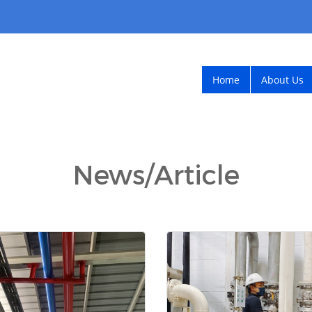
Home
About Us
News/Article