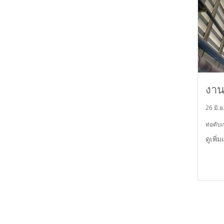
งาน
26 มิ.ย
ท่อดับเ
ดูเพิ่