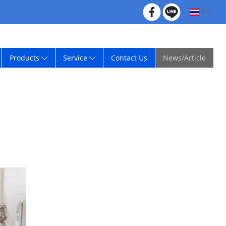
TH
Products
Service
Contact Us
News/Article